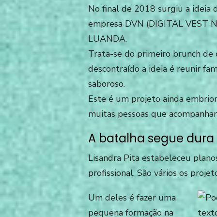
No final de 2018 surgiu a ideia 
empresa DVN (DIGITAL VEST
LUANDA.
Trata-se do primeiro brunch de
descontraído a ideia é reunir f
saboroso.
Este é um projeto ainda embrio
muitas pessoas que acompanham 
A batalha segue dura
Lisandra Pita estabeleceu plano
profissional. São
vários os projet
Um d
eles é fazer uma
pequena forma
ção na