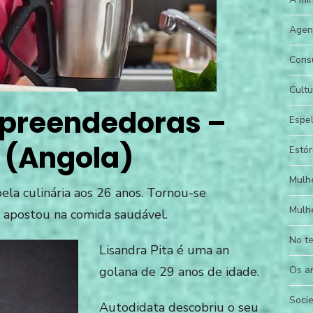
Agen
Consu
Cultu
preendedoras –
Espe
a (Angola)
Estór
Mulh
ela culinária aos 26 anos. Tornou-se
Mulh
 apostou na comida saudável.
No t
Lisandra Pita é uma an
golana de 29 anos de idade.
Os a
Soci
Autodidata descobriu o seu