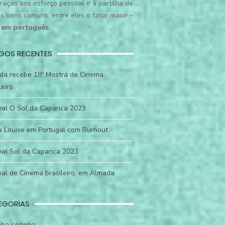
graças aos esforço pessoal e à partilha de
s bens comuns, entre eles o fator maior –
r em português
.
IGOS RECENTES
da recebe 18ª Mostra de Cinema
leiro
val O Sol da Caparica 2023
a Louise em Portugal com Burnout
val Sol da Caparica 2023
val de Cinema brasileiro, em Almada
EGORIAS
nha cozinha