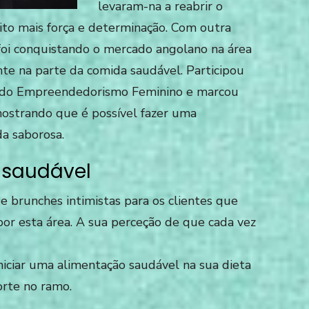
levaram-na a reabrir o
ito mais força e determinação. Com outra
 foi conquistando o mercado angolano na área
te na parte da comida saudável. Participou
ra do Empreendedorismo Feminino e marcou
mostrando que é possível fazer uma
a saborosa.
 saudável
s e brunches intimistas para os clientes que
por esta área. A sua perceção de que cada vez
niciar uma alimentação saudável na sua dieta
rte no ra
mo.