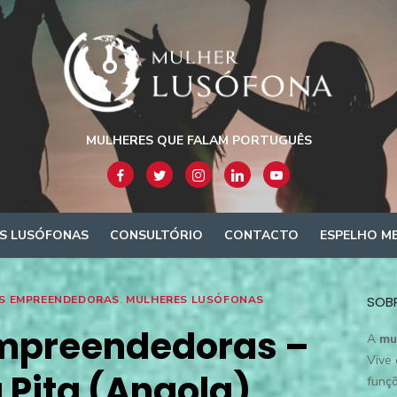
MULHERES QUE FALAM PORTUGUÊS
S LUSÓFONAS
CONSULTÓRIO
CONTACTO
ESPELHO M
S EMPREENDEDORAS
,
MULHERES LUSÓFONAS
SOB
mpreendedoras –
A
mu
Vive 
 Pita (Angola)
funçõ