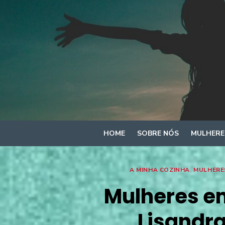
Skip
to
content
HOME
SOBRE NÓS
MULHERE
A MINHA COZINHA
,
MULHERE
Mulheres e
Lisandra