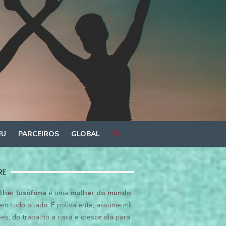
EU
PARCEIROS
GLOBAL
RE
lher lusófona
é uma
mulher do mundo
.
em todo o lado. É polivalente, assume mil
es, do trabalho a casa e cresce dia para