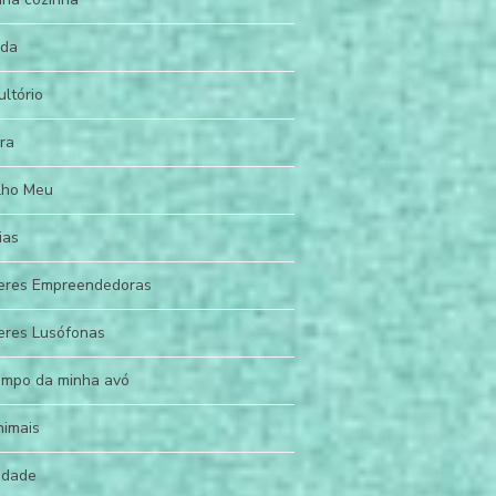
da
ltório
ra
lho Meu
ias
eres Empreendedoras
eres Lusófonas
empo da minha avó
nimais
edade