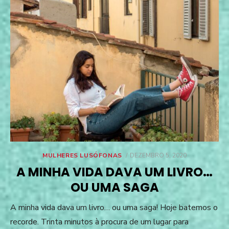
POSTED
MULHERES LUSÓFONAS
DEZEMBRO 5, 2020
ON
A MINHA VIDA DAVA UM LIVRO…
OU UMA SAGA
A minha vida dava um livro… ou uma saga! Hoje batemos o
recorde. Trinta minutos à procura de um lugar para