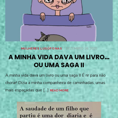
POSTED
MULHERES LUSÓFONAS
DEZEMBRO 16, 2020
ON
A MINHA VIDA DAVA UM LIVRO…
OU UMA SAGA II
A minha vida dava um livro ou uma saga II É rir para não
chorar! Dizia a minha companheira de caminhadas, umas
mais espaçadas que […]
READ MORE