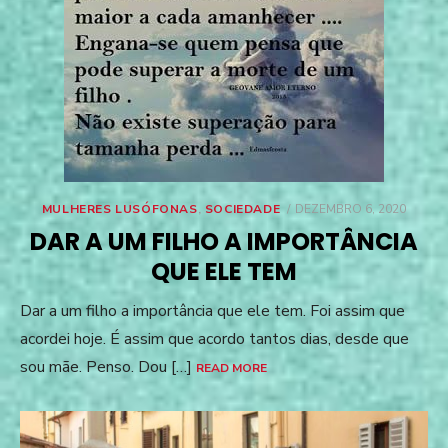
POSTED
MULHERES LUSÓFONAS
,
SOCIEDADE
DEZEMBRO 6, 2020
ON
DAR A UM FILHO A IMPORTÂNCIA
QUE ELE TEM
Dar a um filho a importância que ele tem. Foi assim que
acordei hoje. É assim que acordo tantos dias, desde que
sou mãe. Penso. Dou […]
READ MORE