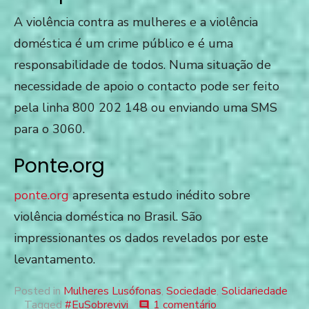
A violência contra as mulheres e a violência
doméstica é um crime público e é uma
responsabilidade de todos. Numa situação de
necessidade de apoio o contacto pode ser feito
pela linha 800 202 148 ou enviando uma SMS
para o 3060.
Ponte.org
ponte.org
apresenta estudo inédito sobre
violência doméstica no Brasil. São
impressionantes os dados revelados por este
levantamento.
Posted in
Mulheres Lusófonas
,
Sociedade
,
Solidariedade
em
Tagged
#EuSobrevivi
1 comentário
comment