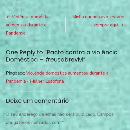
Pacto
contra
Navegação
a
Violência doméstica
Minha querida avó, estarei
violência
de
aumentou durante a
sempre aqui
Doméstica
–
Pandemia
artigos
#eusobrevivi
One Reply to “Pacto contra a violência
Doméstica – #eusobrevivi”
Pingback:
Violência doméstica aumentou durante a
Pandemia - Mulher Lusófona
Deixe um comentário
O seu endereço de email não será publicado.
Campos
obrigatórios marcados com
*