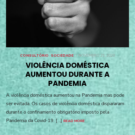
POSTED
CONSULTÓRIO
,
SOCIEDADE
NOVEMBRO 25, 2020
ON
VIOLÊNCIA DOMÉSTICA
AUMENTOU DURANTE A
PANDEMIA
A violência doméstica aumentou na Pandemia mas pode
ser evitada. Os casos de violência doméstica dispararam
durante o confinamento obrigatório imposto pela
Pandemia da Covid-19. […]
READ MORE